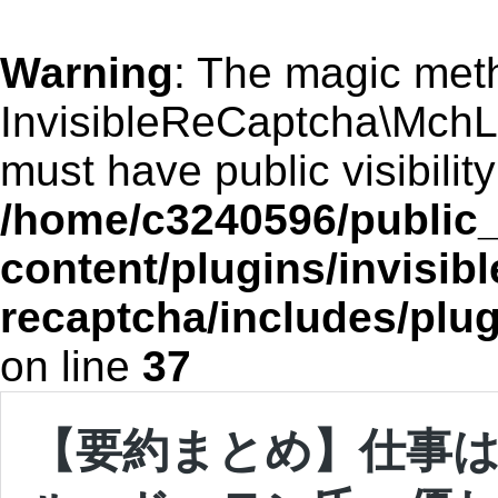
Warning
: The magic met
InvisibleReCaptcha\MchL
must have public visibility
/home/c3240596/public_
content/plugins/invisibl
recaptcha/includes/plu
on line
37
【要約まとめ】仕事は