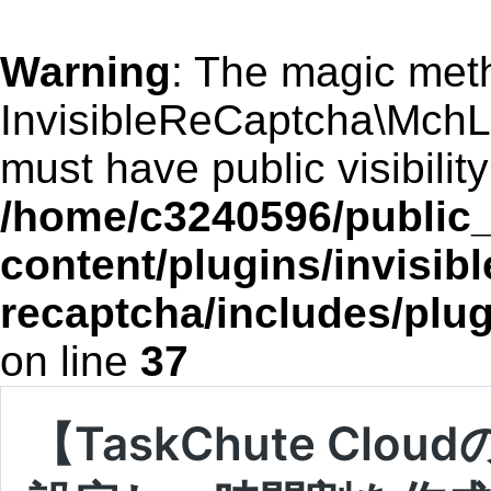
Warning
: The magic met
InvisibleReCaptcha\MchL
must have public visibility
/home/c3240596/public_
content/plugins/invisibl
recaptcha/includes/plu
on line
37
【TaskChute C