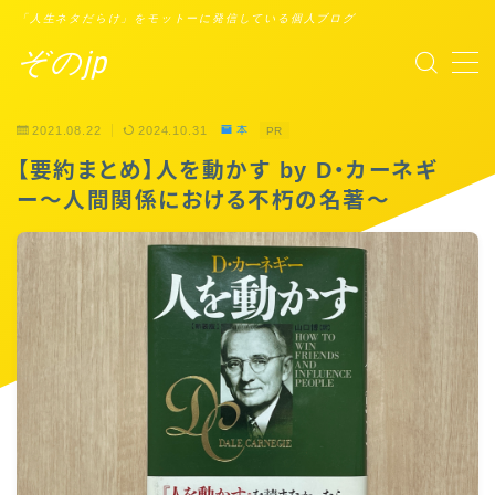
「人生ネタだらけ」をモットーに発信している個人ブログ
ぞのjp
MENU
2021.08.22
2024.10.31
本
PR
プロフィール
【要約まとめ】人を動かす by D・カーネギ
ー〜人間関係における不朽の名著〜
Points of You
タスクシュート時間術
ブックレビュー