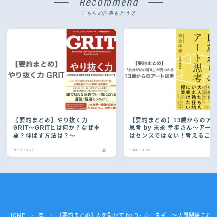
Recommend
こちらの記事もどうぞ
【要約まとめ】やり抜く力
【要約まとめ】13歳からのア
GRIT〜GRITとは何か？なぜ重
思考 by 末永 幸歩さん〜アー
要？伸ばす方法は？〜
はセンスではない！考えるこ
ある！〜
2020.10.27
2020.10.18
本
Follow Me
HOME
本
【要約まとめ】人を動かす by D・カーネギー〜人間関係にお
＞
＞