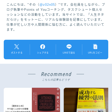
こんにちは、"ぞの（
@z02n05
）"です。会社員をしながら、ブ
ログ執筆やPoints of Youコーチング、タスクシュート個人セ
ッションなどの活動をしています。当サイトでは、「人生ネタ
だらけ」をモットーに、リアルな体験談を記事にしています。
仕事が忙しい方や人間関係に悩む方に、よく読んでいただいて
ます。
ポストする
シェアする
LINEで送る
URLをコピー
Recommend
こちらの記事もどうぞ