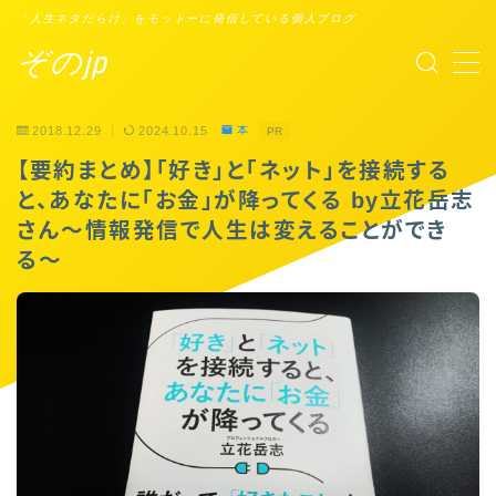
「人生ネタだらけ」をモットーに発信している個人ブログ
ぞのjp
MENU
2018.12.29
2024.10.15
本
PR
プロフィール
【要約まとめ】「好き」と「ネット」を接続する
と、あなたに「お金」が降ってくる by立花岳志
Points of You
さん〜情報発信で人生は変えることができ
る〜
タスクシュート時間術
ブックレビュー