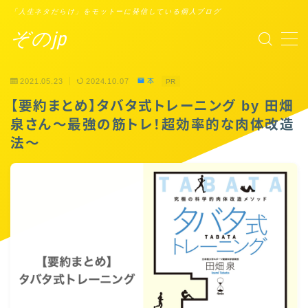
「人生ネタだらけ」をモットーに発信している個人ブログ
ぞのjp
MENU
2021.05.23
2024.10.07
本
PR
プロフィール
【要約まとめ】タバタ式トレーニング by 田畑
泉さん〜最強の筋トレ！超効率的な肉体改造
Points of You
法〜
タスクシュート時間術
ブックレビュー