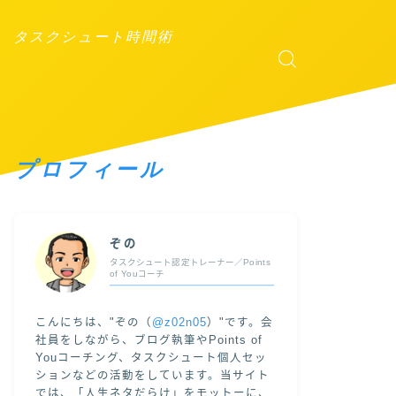
タスクシュート時間術
プロフィール
ぞの
タスクシュート認定トレーナー／Points
of Youコーチ
こんにちは、"ぞの（
@z02n05
）"です。会
社員をしながら、ブログ執筆やPoints of
Youコーチング、タスクシュート個人セッ
ションなどの活動をしています。当サイト
では、「人生ネタだらけ」をモットーに、