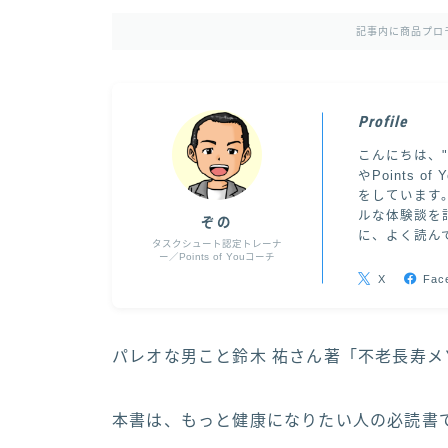
記事内に商品プロ
Profile
こんにちは、
やPoints
をしています
ルな体験談を
ぞの
に、よく読ん
タスクシュート認定トレーナ
ー／Points of Youコーチ
X
Fac
パレオな男こと鈴木 祐さん著「不老長寿
本書は、もっと健康になりたい人の必読書