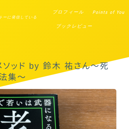
プロフィール
Points of You
トーに発信している
ブックレビュー
ソッド by 鈴木 祐さん〜死
方法集〜