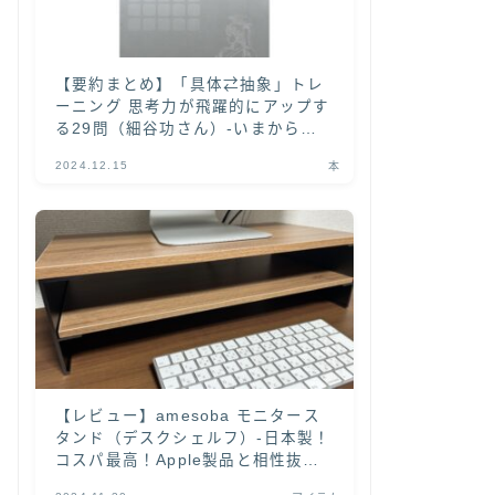
【要約まとめ】「具体⇄抽象」トレ
ーニング 思考力が飛躍的にアップす
る29問（細谷功さん）-いまから
「具体と抽象」を学ぶなら本書がオ
2024.12.15
本
ススメ！-
【レビュー】amesoba モニタース
タンド（デスクシェルフ）-日本製！
コスパ最高！Apple製品と相性抜群
の木目天板がカッコいい-