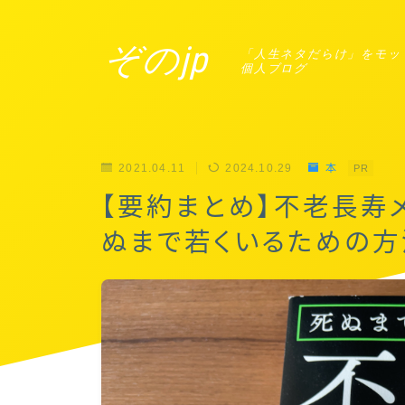
ぞのjp
「人生ネタだらけ」をモッ
個人ブログ
2021.04.11
2024.10.29
本
PR
【要約まとめ】不老長寿メ
ぬまで若くいるための