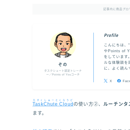
記事内に商品プロ
Profile
こんにちは、
やPoints
をしています
ルな体験談を
ぞの
に、よく読ん
タスクシュート認定トレーナ
ー／Points of Youコーチ
X
Fac
たすくしゅーとくらうど
TaskChute Cloud
の使い方②、
ルーチンタ
ます。