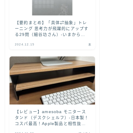
【要約まとめ】「具体⇄抽象」トレ
ーニング 思考力が飛躍的にアップす
る29問（細谷功さん）-いまから
「具体と抽象」を学ぶなら本書がオ
2024.12.15
本
ススメ！-
【レビュー】amesoba モニタース
タンド（デスクシェルフ）-日本製！
コスパ最高！Apple製品と相性抜群
の木目天板がカッコいい-