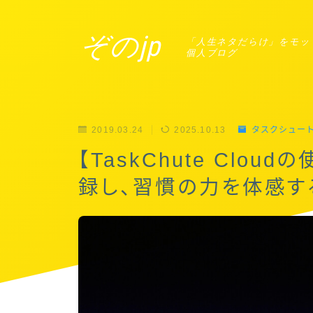
ぞのjp
「人生ネタだらけ」をモッ
個人ブログ
2019.03.24
2025.10.13
タスクシュー
【TaskChute Clo
録し、習慣の力を体感す