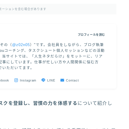
モーションを含む場合があります
プロフィールを読む
"ぞの（
@z02n05
）"です。会社員をしながら、ブログ執筆
 of Youコーチング、タスクシュート個人セッションなどの活動
。当サイトでは、「人生ネタだらけ」をモットーに、リア
記事にしています。仕事が忙しい方や人間関係に悩む方
でいただいてます。
ebook
Instagram
LINE
Contact
スクを登録し、習慣の力を体感する
について紹介し