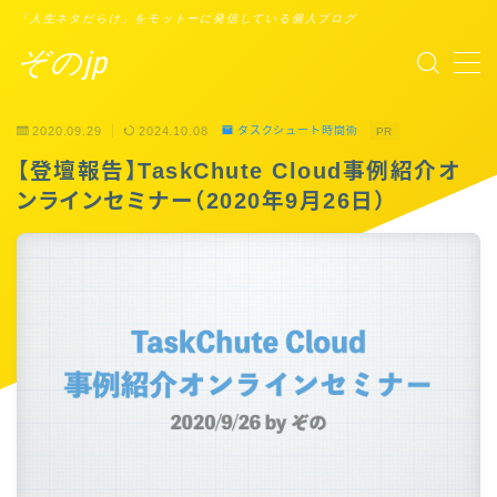
「人生ネタだらけ」をモットーに発信している個人ブログ
ぞのjp
MENU
2020.09.29
2024.10.08
タスクシュート時間術
PR
プロフィール
【登壇報告】TaskChute Cloud事例紹介オ
ンラインセミナー（2020年9月26日）
Points of You
タスクシュート時間術
ブックレビュー