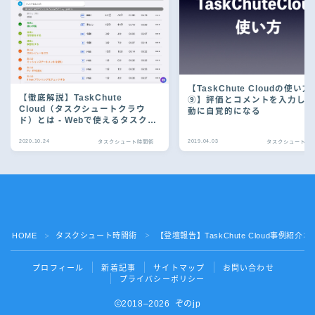
【TaskChute Cloudの使い方
【徹底解説】TaskChute
⑨】評価とコメントを入力し
Cloud（タスクシュートクラウ
動に自覚的になる
ド）とは - Webで使えるタスクシ
ュート時間術
2020.10.24
2019.04.03
タスクシュート時間術
タスクシュート時
Follow Me
HOME
タスクシュート時間術
【登壇報告】TaskChute Cloud事例紹
＞
＞
プロフィール
新着記事
サイトマップ
お問い合わせ
プライバシーポリシー
2018–2026 ぞのjp