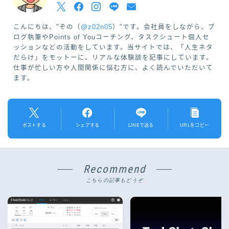
こんにちは、"ぞの（
@z02n05
）"です。会社員をしながら、ブ
ログ執筆やPoints of Youコーチング、タスクシュート個人セ
ッションなどの活動をしています。当サイトでは、「人生ネタ
だらけ」をモットーに、リアルな体験談を記事にしています。
仕事が忙しい方や人間関係に悩む方に、よく読んでいただいて
ます。
ポストする
シェアする
LINEで送る
URLをコピー
Recommend
こちらの記事もどうぞ