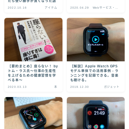
たら使い勝手が良くなった話
2022.10.16
アイテム
2020.04.29
Webサービス・ア
プリ
【要約まとめ】座らない！ by
【解説】Apple Watch GPS
トム・ラス氏〜仕事の生産性
モデル単体での活用事例 - ラ
を上げるための健康習慣を学
ンニングを記録できる。音楽
べる本〜
も聴ける。
2020.03.13
本
2019.12.30
ガジェット