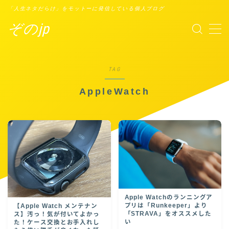
「人生ネタだらけ」をモットーに発信している個人ブログ
ぞのjp
MENU
プロフィール
TAG
AppleWatch
Points of You
タスクシュート時間術
ブックレビュー
Apple Watchのランニングア
プリは「Runkeeper」より
【Apple Watch メンテナン
「STRAVA」をオススメした
ス】汚っ！気が付いてよかっ
い
た！ケース交換とお手入れし