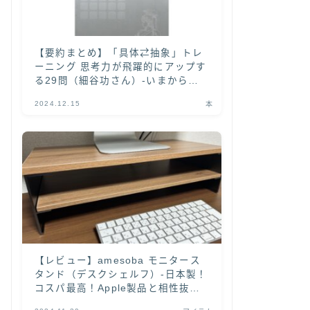
【要約まとめ】「具体⇄抽象」トレ
ーニング 思考力が飛躍的にアップす
る29問（細谷功さん）-いまから
「具体と抽象」を学ぶなら本書がオ
2024.12.15
本
ススメ！-
【レビュー】amesoba モニタース
タンド（デスクシェルフ）-日本製！
コスパ最高！Apple製品と相性抜群
の木目天板がカッコいい-