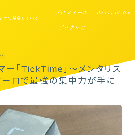
プロフィール
Points of You
トーに発信している
ブックレビュー
PR
ー「TickTime」〜メンタリス
モドーロで最強の集中力が手に