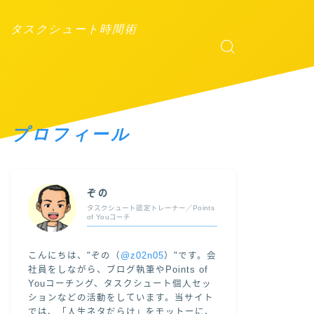
タスクシュート時間術
プロフィール
ぞの
タスクシュート認定トレーナー／Points
of Youコーチ
こんにちは、"ぞの（
@z02n05
）"です。会
社員をしながら、ブログ執筆やPoints of
Youコーチング、タスクシュート個人セッ
ションなどの活動をしています。当サイト
では、「人生ネタだらけ」をモットーに、