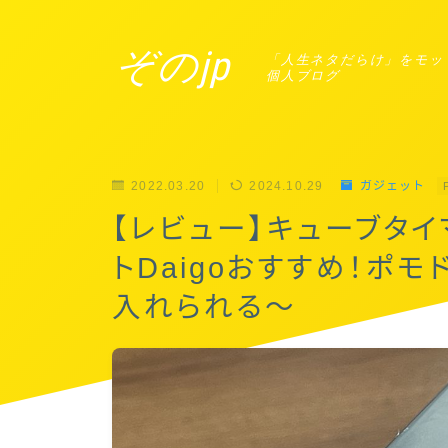
ぞのjp
「人生ネタだらけ」をモッ
個人ブログ
2022.03.20
2024.10.29
ガジェット
【レビュー】キューブタイマ
トDaigoおすすめ！ポ
入れられる〜