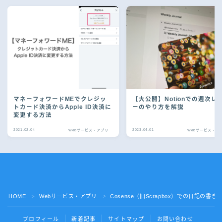
マネーフォワードMEでクレジッ
【大公開】Notionでの週次レ
トカード決済からApple ID決済に
ーのやり方を解説
変更する方法
2021.02.04
2023.04.01
Webサービス・アプリ
Webサービス・ア
Follow Me
HOME
Webサービス・アプリ
Cosense（旧Scrapbox）での日記の
＞
＞
プロフィール
新着記事
サイトマップ
お問い合わせ