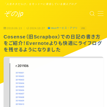
「人生ネタだらけ」をモットーに発信している個人ブログ
ぞのjp
MENU
2019.06.13
2024.10.27
Webサービス・アプリ
PR
プロフィール
Cosense（旧Scrapbox）での日記の書き方
をご紹介！Evernoteよりも快適にライフログ
Points of You
を残せるようになりました
タスクシュート時間術
ブックレビュー