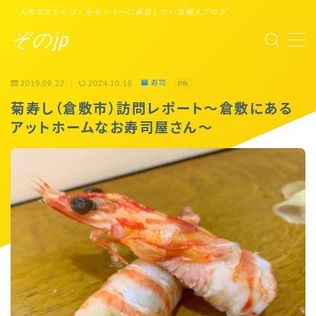
「人生ネタだらけ」をモットーに発信している個人ブログ
ぞのjp
MENU
2019.09.22
2024.10.16
寿司
PR
プロフィール
菊寿し（倉敷市）訪問レポート〜倉敷にある
アットホームなお寿司屋さん〜
Points of You
タスクシュート時間術
ブックレビュー