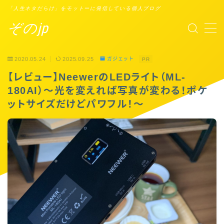
「人生ネタだらけ」をモットーに発信している個人ブログ
ぞのjp
MENU
2020.05.24
2025.09.25
ガジェット
PR
プロフィール
【レビュー】NeewerのLEDライト（ML-
180AI）〜光を変えれば写真が変わる！ポケ
Points of You
ットサイズだけどパワフル！〜
タスクシュート時間術
ブックレビュー