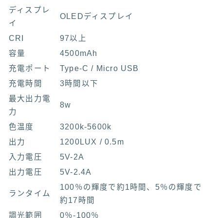
ディスプレ
OLEDディスプレイ
イ
CRI
97以上
容量
4500mAh
充電ポート
Type-C / Micro USB
充電時間
3時間以下
最大出力電
8w
力
色温度
3200k-5600k
出力
1200LUX / 0.5m
入力電圧
5V-2A
出力電圧
5V-2.4A
100％の輝度で約1時間、5％の輝度で
ランタイム
約17時間
調光範囲
0％-100％