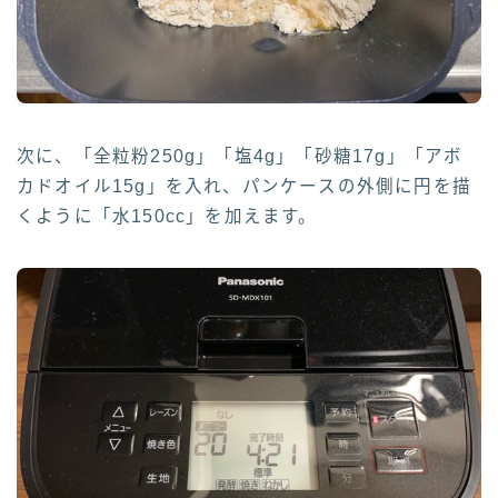
次に、「全粒粉250g」「塩4g」「砂糖17g」「アボ
カドオイル15g」を入れ、パンケースの外側に円を描
くように「水150cc」を加えます。