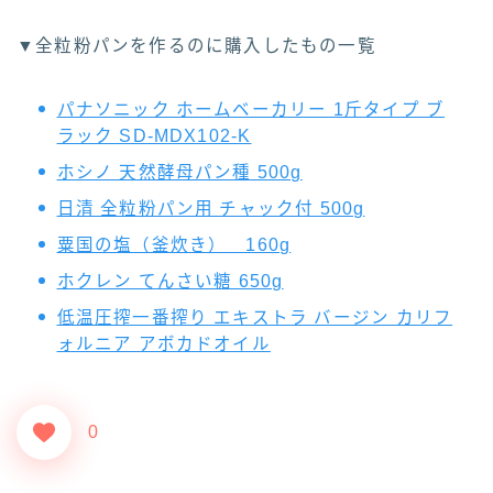
▼全粒粉パンを作るのに購入したもの一覧
パナソニック ホームベーカリー 1斤タイプ ブ
ラック SD-MDX102-K
ホシノ 天然酵母パン種 500g
日清 全粒粉パン用 チャック付 500g
粟国の塩（釜炊き） 160g
ホクレン てんさい糖 650g
低温圧搾一番搾り エキストラ バージン カリフ
Follow Me
ォルニア アボカドオイル
0