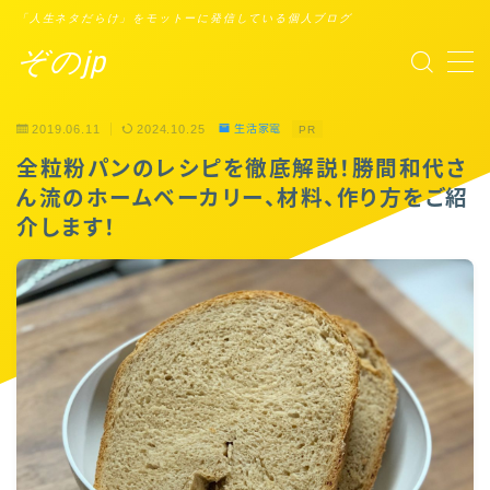
「人生ネタだらけ」をモットーに発信している個人ブログ
ぞのjp
MENU
2019.06.11
2024.10.25
生活家電
PR
プロフィール
全粒粉パンのレシピを徹底解説！勝間和代さ
ん流のホームベーカリー、材料、作り方をご紹
Points of You
介します！
タスクシュート時間術
ブックレビュー