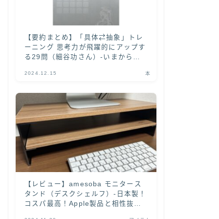
【要約まとめ】「具体⇄抽象」トレ
ーニング 思考力が飛躍的にアップす
る29問（細谷功さん）-いまから
「具体と抽象」を学ぶなら本書がオ
2024.12.15
本
ススメ！-
【レビュー】amesoba モニタース
タンド（デスクシェルフ）-日本製！
コスパ最高！Apple製品と相性抜群
の木目天板がカッコいい-