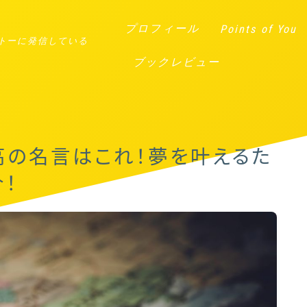
プロフィール
Points of You
トーに発信している
ブックレビュー
高の名言はこれ！夢を叶えるた
！