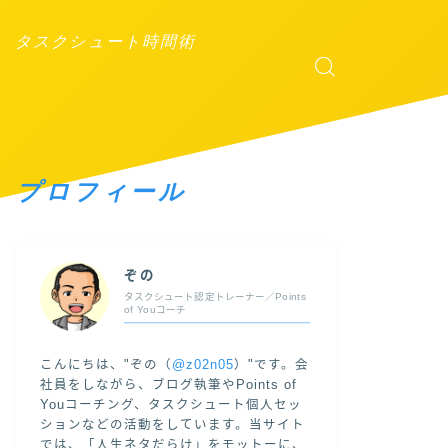
タスクシュート時間術
プロフィール
ぞの
タスクシュート認定トレーナー／Points
of Youコーチ
こんにちは、"ぞの（
@z02n05
）"です。会
社員をしながら、ブログ執筆やPoints of
Youコーチング、タスクシュート個人セッ
ションなどの活動をしています。当サイト
では、「人生ネタだらけ」をモットーに、