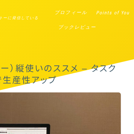
プロフィール
Points of You
トーに発信している
ブックレビュー
ー）縦使いのススメ – タスク
で生産性アップ