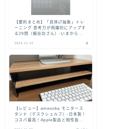
【要約まとめ】「具体⇄抽象」トレ
ーニング 思考力が飛躍的にアップす
る29問（細谷功さん）-いまから
「具体と抽象」を学ぶなら本書がオ
2024.12.15
本
ススメ！-
【レビュー】amesoba モニタース
タンド（デスクシェルフ）-日本製！
コスパ最高！Apple製品と相性抜群
の木目天板がカッコいい-