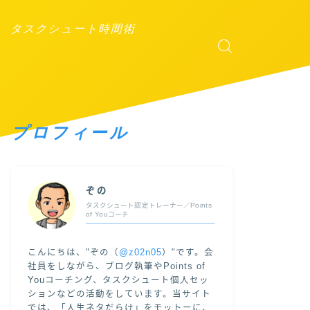
タスクシュート時間術
プロフィール
ぞの
タスクシュート認定トレーナー／Points
of Youコーチ
こんにちは、"ぞの（
@z02n05
）"です。会
社員をしながら、ブログ執筆やPoints of
Youコーチング、タスクシュート個人セッ
ションなどの活動をしています。当サイト
では、「人生ネタだらけ」をモットーに、