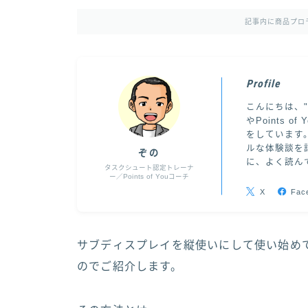
記事内に商品プロ
Profile
こんにちは、
やPoints
をしています
ルな体験談を
ぞの
に、よく読ん
タスクシュート認定トレーナ
ー／Points of Youコーチ
X
Fac
サブディスプレイを縦使いにして使い始め
のでご紹介します。