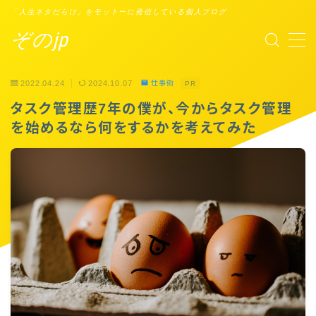
「人生ネタだらけ」をモットーに発信している個人ブログ
ぞのjp
MENU
2022.04.24
2024.10.07
仕事術
PR
プロフィール
タスク管理歴7年の僕が、今からタスク管理
を始めるなら何をするかを考えてみた
Points of You
タスクシュート時間術
ブックレビュー