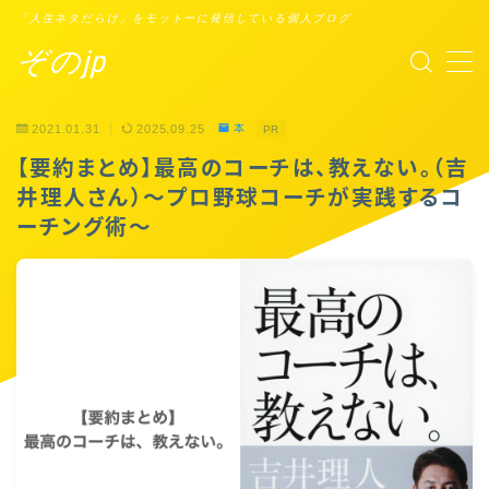
「人生ネタだらけ」をモットーに発信している個人ブログ
ぞのjp
MENU
2021.01.31
2025.09.25
本
PR
プロフィール
【要約まとめ】最高のコーチは、教えない。（吉
井理人さん）〜プロ野球コーチが実践するコ
Points of You
ーチング術〜
タスクシュート時間術
ブックレビュー