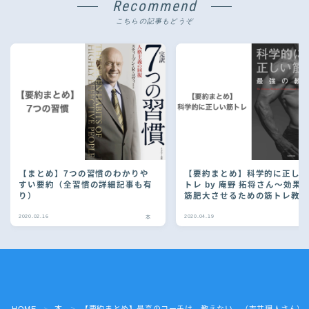
Recommend
こちらの記事もどうぞ
【まとめ】7つの習慣のわかりや
【要約まとめ】科学的に正し
すい要約（全習慣の詳細記事も有
トレ by 庵野 拓将さん〜効果
り）
筋肥大させるための筋トレ教
書〜
2020.02.16
2020.04.19
本
Follow Me
HOME
本
【要約まとめ】最高のコーチは、教えない。（吉井理人さん）
＞
＞