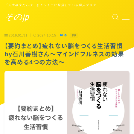
「人生ネタだらけ」をモットーに発信している個人ブログ
ぞのjp
MENU
2019.01.31
2024.10.15
本
PR
プロフィール
【要約まとめ】疲れない脳をつくる生活習慣
by石川善樹さん〜マインドフルネスの効果
Points of You
を高める4つの方法〜
タスクシュート時間術
ブックレビュー