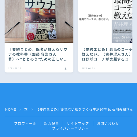
【要約まとめ】医者が教えるサウ
【要約まとめ】最高のコーチ
ナの教科書（加藤 容崇さん
教えない。（吉井理人さん）
著）〜"ととのう"ための正しい入
ロ野球コーチが実践するコー
り方がわかる本〜
グ術〜
2021.11.13
2021.01.31
本
Follow Me
HOME
本
【要約まとめ】疲れない脳をつくる生活習慣 by石川善樹さん
＞
＞
プロフィール
新着記事
サイトマップ
お問い合わせ
プライバシーポリシー