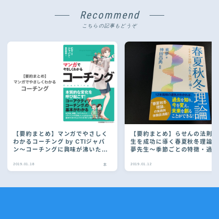
Recommend
こちらの記事もどうぞ
【要約まとめ】マンガでやさしく
【要約まとめ】らせんの法則
わかるコーチング by CTIジャパ
生を成功に導く春夏秋冬理論 b
ン〜コーチングに興味が沸いたら
夢先生〜季節ごとの特徴・過
読む本〜
方を学んで運を味方につけよ
2019.01.18
2019.01.12
本
Follow Me