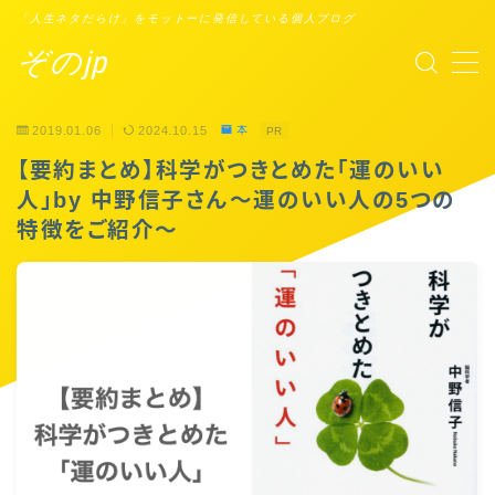
「人生ネタだらけ」をモットーに発信している個人ブログ
ぞのjp
MENU
2019.01.06
2024.10.15
本
PR
プロフィール
【要約まとめ】科学がつきとめた「運のいい
人」by 中野信子さん〜運のいい人の5つの
Points of You
特徴をご紹介〜
タスクシュート時間術
ブックレビュー