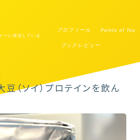
sePublicPlugin::__wakeup() must have public visibility in
/home/c32
プロフィール
Points of You
トーに発信している
ブックレビュー
大豆（ソイ）プロテインを飲ん