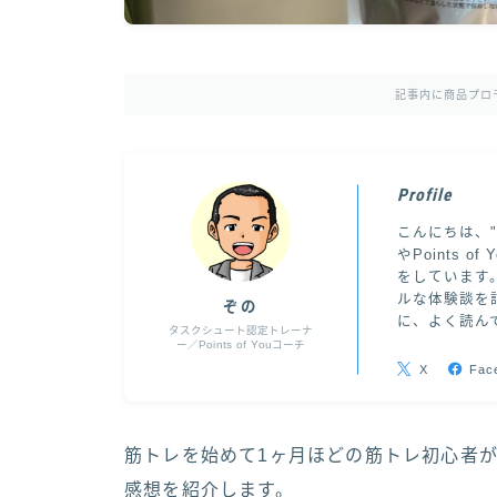
記事内に商品プロ
Profile
こんにちは、
やPoints
をしています
ルな体験談を
ぞの
に、よく読ん
タスクシュート認定トレーナ
ー／Points of Youコーチ
X
Fac
筋トレを始めて1ヶ月ほどの筋トレ初心者
感想を紹介します。