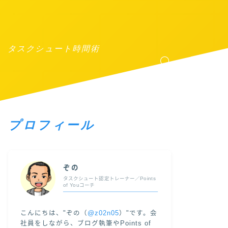
40596/public_html/z0n0.jp/wp-content/plugins/invisible-
タスクシュート時間術
プロフィール
ぞの
タスクシュート認定トレーナー／Points
of Youコーチ
こんにちは、"ぞの（
@z02n05
）"です。会
社員をしながら、ブログ執筆やPoints of