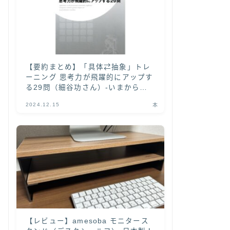
【要約まとめ】「具体⇄抽象」トレ
ーニング 思考力が飛躍的にアップす
る29問（細谷功さん）-いまから
「具体と抽象」を学ぶなら本書がオ
2024.12.15
本
ススメ！-
【レビュー】amesoba モニタース