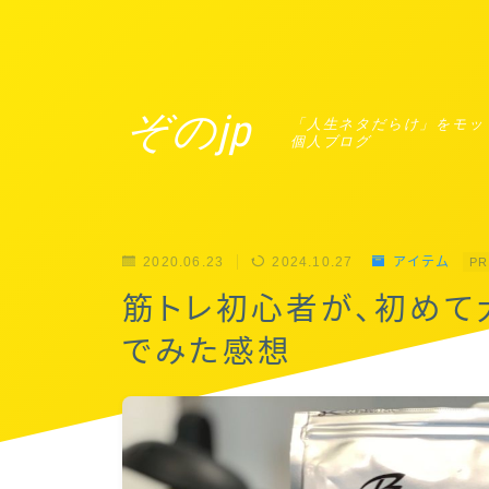
Warning
: The magic method InvisibleReCaptcha\MchLib\Plugin\MchBa
recaptcha/includes/plugin/MchBasePublicPlugin.php
on line
37
ぞのjp
「人生ネタだらけ」をモッ
個人ブログ
2020.06.23
2024.10.27
アイテム
PR
筋トレ初心者が、初めて
でみた感想